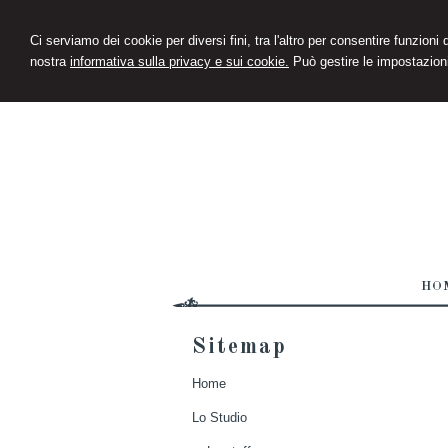
Ci serviamo dei cookie per diversi fini, tra l'altro per consentire funzioni
nostra
informativa sulla privacy e sui cookie.
Può gestire le impostazioni
HO
Sitemap
Home
Lo Studio