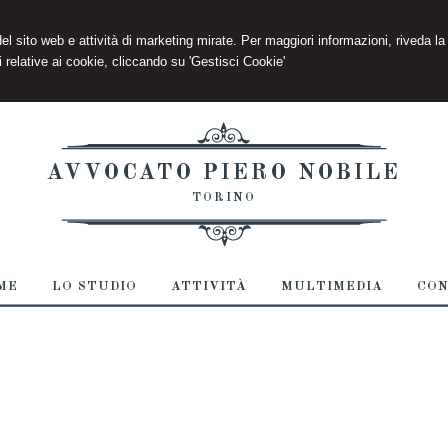
 del sito web e attività di marketing mirate. Per maggiori informazioni, riveda la
 relative ai cookie, cliccando su 'Gestisci Cookie'
AVVOCATO PIERO NOBILE
TORINO
ME
LO STUDIO
ATTIVITÀ
MULTIMEDIA
CON